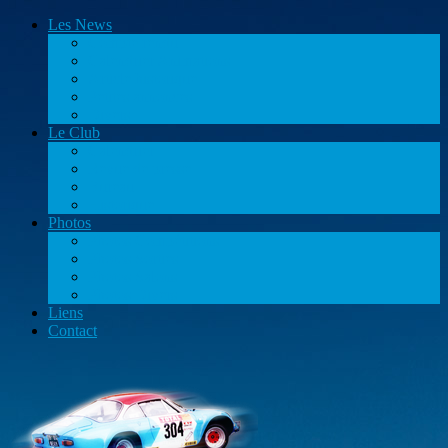
Les News
Compte rendu
Calendrier Animations
Article historique
Petites annonces
Divers
Le Club
Calendrier
Revue de presse
Bureau
Historique
Photos
Photos Compétitions
Photos Sorties
Photos Salons
Photos Divers
Liens
Contact