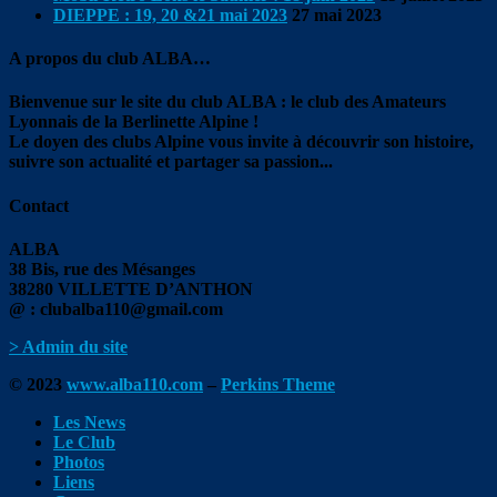
DIEPPE : 19, 20 &21 mai 2023
27 mai 2023
A propos du club ALBA…
Bienvenue sur le site du club ALBA : le club des Amateurs
Lyonnais de la Berlinette Alpine !
Le doyen des clubs Alpine vous invite à découvrir son histoire,
suivre son actualité et partager sa passion...
Contact
ALBA
38 Bis, rue des Mésanges
38280 VILLETTE D’ANTHON
@ : clubalba110@gmail.com
> Admin du site
© 2023
www.alba110.com
–
Perkins Theme
Les News
Le Club
Photos
Liens