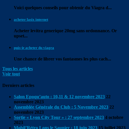
Voici quelques conseils pour
obtenir du Viagra d...
acheter lasix internet
Acheter levitra generique 20mg sans ordonnance. Or
upset...
puis-je acheter du viagra
Une chance de
librer vos fantasmes les plus cach...
Tous les articles
Voir tout
Derniers articles
Salon Epoqu’auto : 10,11 & 12 novembre 2023
22
novembre 2023
Assemblée Générale du Club : 5 Novembre 2023
22
novembre 2023
Sortie « Lyon City Tour » : 27 septembre 2023
4 octobre
2023
Mobil’Rétro Lons le Saunier : 18 juin 2023
15 juillet 2023