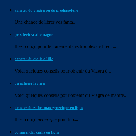
acheter du viagra ou du prednisolone
Une chance de
librer vos
fanta...
prix levitra allemagne
Il est conçu pour le traitement des troubles de l recti...
acheter du cialis a lille
Voici quelques
conseils pour obtenir du Viagra d...
ou acheter levitra
Voici quelques conseils pour obtenir du Viagra de manire...
acheter du zithromax generique en ligne
Il est
conçu
generique
pour le
z...
commander cialis en ligne