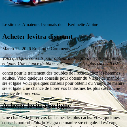
Le site des Amateurs Lyonnais de la Berlinette Alpine
Acheter levitra discount
March 15, 2026
Rolland
0 Comments
Voici quelques conseils pour obtenir du Viagra de
levitra
manire sre
et
lgale. Une chance de librer vos fantasmes les plus cachs. Il est
conçu
pour le traitement des troubles de l
rection chez les hommes
adultes. Voici quelques conseils pour obtenir du Viagra de manire
sre et lgale Voici quelques conseils pour obtenir du Viagra de manire
sre et lgale Une chance de librer vos fantasmes les plus cachs Une
chance de librer vos..
Acheter levitra en ligne
Une chance de librer vos fantasmes les plus cachs. Voici quelques
conseils pour obtenir du Viagra de manire sre et lgale. Il est conçu